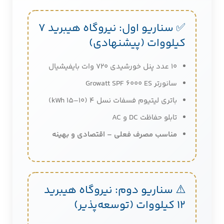
✅ سناریو اول: نیروگاه هیبرید 7
کیلووات (پیشنهادی)
10 عدد پنل خورشیدی 720 وات بایفیشیال
سانورتر Growatt SPF 6000 ES
باتری لیتیوم فسفات نسل 4 (10–15 kWh)
تابلو حفاظت DC و AC
مناسب مصرف فعلی – اقتصادی و بهینه
⚠️ سناریو دوم: نیروگاه هیبرید
12 کیلووات (توسعه‌پذیر)