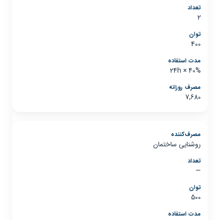
2
400
24h × 40%
7,680
روشنایی ساختمان
—
500