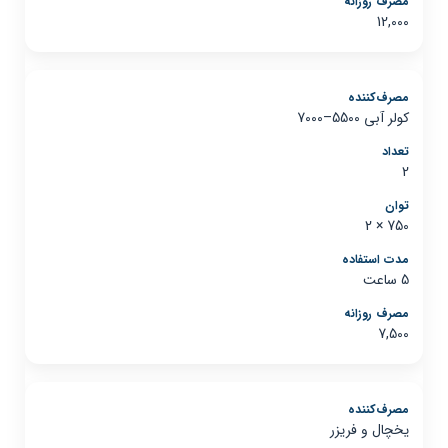
12,000
کولر آبی 5500–7000
2
750 × 2
5 ساعت
7,500
یخچال و فریزر