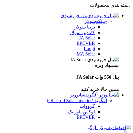
دسته بندی محصولات
پنل خورشیدی
جینکوسولار
ترینا سولار
کانادین سولار
JA Solar
EPEVER
Longi
MA Solar
پیشنهاد ویژه
پنل 550 وات JA Solar
همین حالا خرید کنید
سانورتر
آفگرید (Off‑Grid Solar Inverter)
گرووات
لوکس پاور تِک
EPEVER