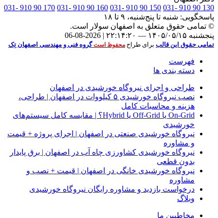
170 90 910 -031
160 90 910 -031
150 90 910 -031
130 90 910 -031
پاسخگویی:
شنبه تا پنج‌شنبه، ۹ تا ۱۸
© تمامی حقوق متعلق به
اصفهان سولار
است.
پنجشنبه ۱۴۰۵/۰۵/۱۵ — ۲۲:۱۴:۲۱ | 2026-08-06
تمامی حقوق این قالب
برای طراح
گروه فنی و مهندسی اصفهان تِک
محفوظ است
فهرست
دسته بندی ها
طراحی و اجرای نیروگاه خورشیدی در اصفهان
نصب نیروگاه خورشیدی ۵ کیلووات در اصفهان | طراحی،
هزینه و محاسبات کامل
On‑Grid یا Off‑Grid یا Hybrid؟ | مقایسه کامل سیستم‌های
خورشیدی
نیروگاه خورشیدی صنعتی در اصفهان | اجرای پروژه + قیمت
و مشاوره
نیروگاه خورشیدی کشاورزی چاه آب در اصفهان | برق پایدار
بدون قطعی
نیروگاه خورشیدی خانگی در اصفهان | قیمت + نصب و
مشاوره
درخواست بازدید و مشاوره رایگان نیروگاه خورشیدی
وبلاگ
مخاطبین ما