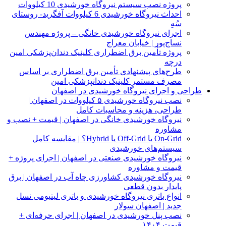
پروژه نصب سیستم نیروگاه خورشیدی 10 کیلووات
احداث نیروگاه خورشیدی 6 کیلووات آفگرید- روستای
سُهِ
اجرای نیروگاه خورشیدی خانگی – پروژه مهندس
نساج‌پور | خیابان معراج
پروژه تأمین برق اضطراری کلینیک دندان‌پزشکی امین
درچه
طرح‌های پیشنهادی تأمین برق اضطراری بر اساس
مصرف مستمر کلینیک دندانپزشکی امین
طراحی و اجرای نیروگاه خورشیدی در اصفهان
نصب نیروگاه خورشیدی ۵ کیلووات در اصفهان |
طراحی، هزینه و محاسبات کامل
نیروگاه خورشیدی خانگی در اصفهان | قیمت + نصب و
مشاوره
On‑Grid یا Off‑Grid یا Hybrid؟ | مقایسه کامل
سیستم‌های خورشیدی
نیروگاه خورشیدی صنعتی در اصفهان | اجرای پروژه +
قیمت و مشاوره
نیروگاه خورشیدی کشاورزی چاه آب در اصفهان | برق
پایدار بدون قطعی
انواع باتری نیروگاه خورشیدی و باتری لیتیومی نسل
جدید | اصفهان سولار
نصب پنل خورشیدی در اصفهان | اجرای حرفه‌ای +
قیمت ۱۴۰۴