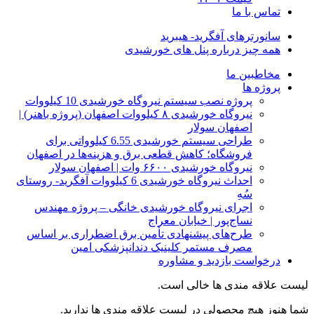
تماس با ما
سانورترهای آفگرید- هیبرید
همه چیز درباره پنل های خورشیدی
مخاطبین ما
پروژه ها
پروژه نصب سیستم نیروگاه خورشیدی 10 کیلووات
نیروگاه خورشیدی ۸ کیلووات اصفهان (پروژه باهنر) |
اصفهان سولار
طراحی سیستم خورشیدی 6.55 کیلوواتی برای
فروشگاه؛ کاهش قطعی برق و هزینه‌ها در اصفهان
نیروگاه خورشیدی ۶۶۰۰ وات | اصفهان سولار
احداث نیروگاه خورشیدی 6 کیلووات آفگرید- روستای
سُهِ
اجرای نیروگاه خورشیدی خانگی – پروژه مهندس
نساج‌پور | خیابان معراج
طرح‌های پیشنهادی تأمین برق اضطراری بر اساس
مصرف مستمر کلینیک دندانپزشکی امین
درخواست بازدید و مشاوره
لیست علاقه مندی ها خالی است.
شما هنوز هیچ محصولی در لیست علاقه مندی ها ندارید.