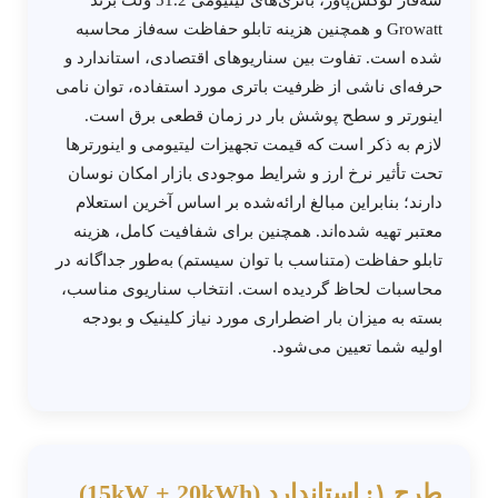
سه‌فاز لوکس‌پاور، باتری‌های لیتیومی 51.2 ولت برند
Growatt و همچنین هزینه تابلو حفاظت سه‌فاز محاسبه
شده است. تفاوت بین سناریوهای اقتصادی، استاندارد و
حرفه‌ای ناشی از ظرفیت باتری مورد استفاده، توان نامی
اینورتر و سطح پوشش بار در زمان قطعی برق است.
لازم به ذکر است که قیمت تجهیزات لیتیومی و اینورترها
تحت تأثیر نرخ ارز و شرایط موجودی بازار امکان نوسان
دارند؛ بنابراین مبالغ ارائه‌شده بر اساس آخرین استعلام
معتبر تهیه شده‌اند. همچنین برای شفافیت کامل، هزینه
تابلو حفاظت (متناسب با توان سیستم) به‌طور جداگانه در
محاسبات لحاظ گردیده است. انتخاب سناریوی مناسب،
بسته به میزان بار اضطراری مورد نیاز کلینیک و بودجه
اولیه شما تعیین می‌شود.
طرح ۱: استاندارد (15kW + 20kWh)