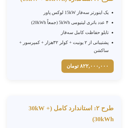
یک اینورتر سه‌فاز 15kW لوکس پاور
۴ عدد باتری لیتیومی 5kWh (جمعاً 20kWh)
تابلو حفاظت کامل سه‌فاز
پشتیبانی از ۲ یونیت + کولر ۳۲هزار + کمپرسور +
ساکشن
۸۲۲,۰۰۰,۰۰۰ تومان
طرح ۲: استاندارد کامل (30kW +
30kWh)