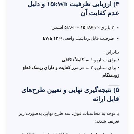
۴) ارزیابی ظرفیت ۱۵kWh و دلیل
عدم کفایت آن
۳ باتری × ۵kWh =
۱۵ kWh اسمی
ظرفیت قابل‌برداشت واقعی ≈
۱۲ kWh
بنابراین:
• برای سناریو ۱ →
کاملاً ناکافی
• برای سناریو ۲ →
در مرز کفایت و دارای ریسک قطع
زودهنگام
۵) نتیجه‌گیری نهایی و تعیین طرح‌های
قابل ارائه
با توجه به محاسبات فوق، سه طرح نهایی به‌صورت زیر
تعریف شدند: