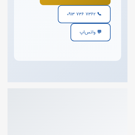
📞 0913 736 7362
💬 واتس‌اپ