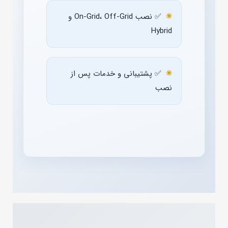
✅ نصب On‑Grid، Off‑Grid و
Hybrid
✅ پشتیبانی و خدمات پس از
نصب