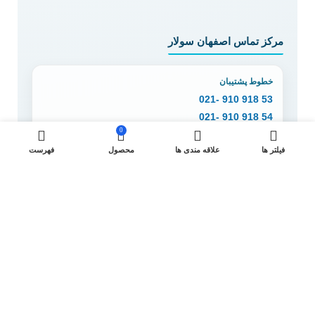
مرکز تماس اصفهان سولار
خطوط پشتیبان
53 918 910 -021
54 918 910 -021
0
دفتر اصفهان
فیلتر ها
علاقه مندی ها
محصول
فهرست
130 90 910 -031
150 90 910 -031
160 90 910 -031
170 90 910 -031
پاسخگویی:
شنبه تا پنج‌شنبه، ۹ تا ۱۸
© تمامی حقوق متعلق به
اصفهان سولار
است.
شنبه ۱۴۰۵/۰۵/۱۷ — ۶:۰۲:۱۳ | 2026-08-08