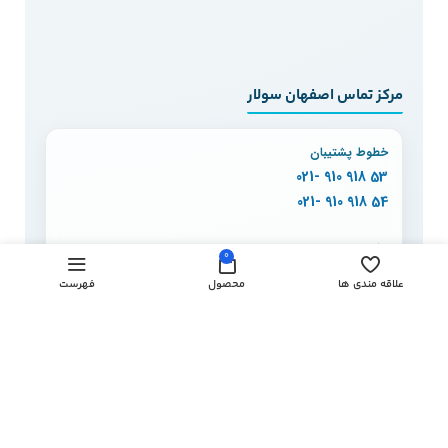
مرکز تماس اصفهان سولار
خطوط پشتیبان
53 918 910 -021
54 918 910 -021
دفتر اصفهان
0
130 90 910 -031
علاقه مندی ها
محصول
فهرست
150 90 910 -031
160 90 910 -031
170 90 910 -031
پاسخگویی:
شنبه تا پنج‌شنبه، ۹ تا ۱۸
© تمامی حقوق متعلق به
اصفهان سولار
است.