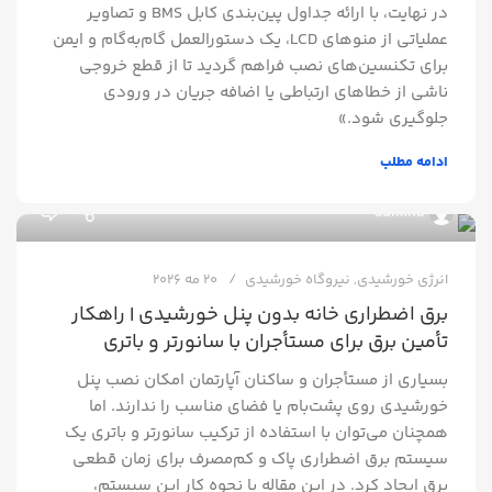
در نهایت، با ارائه جداول پین‌بندی کابل BMS و تصاویر
عملیاتی از منوهای LCD، یک دستورالعمل گام‌به‌گام و ایمن
برای تکنسین‌های نصب فراهم گردید تا از قطع خروجی
ناشی از خطاهای ارتباطی یا اضافه جریان در ورودی
جلوگیری شود.»
ادامه مطلب
0
admina
انرژی خورشیدی
,
نیروگاه خورشیدی
20 مه 2026
برق اضطراری خانه بدون پنل خورشیدی | راهکار
تأمین برق برای مستأجران با سانورتر و باتری
بسیاری از مستأجران و ساکنان آپارتمان امکان نصب پنل
خورشیدی روی پشت‌بام یا فضای مناسب را ندارند. اما
همچنان می‌توان با استفاده از ترکیب سانورتر و باتری یک
سیستم برق اضطراری پاک و کم‌مصرف برای زمان قطعی
برق ایجاد کرد. در این مقاله با نحوه کار این سیستم،