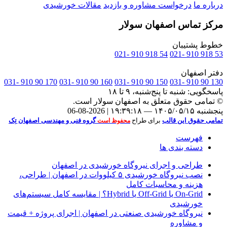
درباره ما
درخواست مشاوره و بازدید
مقالات خورشیدی
مرکز تماس اصفهان سولار
خطوط پشتیبان
54 918 910 -021
53 918 910 -021
دفتر اصفهان
170 90 910 -031
160 90 910 -031
150 90 910 -031
130 90 910 -031
پاسخگویی:
شنبه تا پنج‌شنبه، ۹ تا ۱۸
© تمامی حقوق متعلق به
اصفهان سولار
است.
پنجشنبه ۱۴۰۵/۰۵/۱۵ — ۱۹:۳۹:۱۸ | 2026-08-06
تمامی حقوق این قالب
برای طراح
گروه فنی و مهندسی اصفهان تِک
محفوظ است
فهرست
دسته بندی ها
طراحی و اجرای نیروگاه خورشیدی در اصفهان
نصب نیروگاه خورشیدی ۵ کیلووات در اصفهان | طراحی،
هزینه و محاسبات کامل
On‑Grid یا Off‑Grid یا Hybrid؟ | مقایسه کامل سیستم‌های
خورشیدی
نیروگاه خورشیدی صنعتی در اصفهان | اجرای پروژه + قیمت
و مشاوره