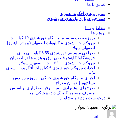
تماس با ما
سانورترهای آفگرید- هیبرید
همه چیز درباره پنل های خورشیدی
مخاطبین ما
پروژه ها
پروژه نصب سیستم نیروگاه خورشیدی 10 کیلووات
نیروگاه خورشیدی ۸ کیلووات اصفهان (پروژه باهنر) |
اصفهان سولار
طراحی سیستم خورشیدی 6.55 کیلوواتی برای
فروشگاه؛ کاهش قطعی برق و هزینه‌ها در اصفهان
نیروگاه خورشیدی ۶۶۰۰ وات | اصفهان سولار
احداث نیروگاه خورشیدی 6 کیلووات آفگرید- روستای
سُهِ
اجرای نیروگاه خورشیدی خانگی – پروژه مهندس
نساج‌پور | خیابان معراج
طرح‌های پیشنهادی تأمین برق اضطراری بر اساس
مصرف مستمر کلینیک دندانپزشکی امین
درخواست بازدید و مشاوره
admina