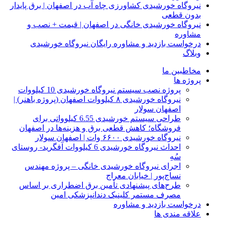
نیروگاه خورشیدی کشاورزی چاه آب در اصفهان | برق پایدار
بدون قطعی
نیروگاه خورشیدی خانگی در اصفهان | قیمت + نصب و
مشاوره
درخواست بازدید و مشاوره رایگان نیروگاه خورشیدی
وبلاگ
مخاطبین ما
پروژه ها
پروژه نصب سیستم نیروگاه خورشیدی 10 کیلووات
نیروگاه خورشیدی ۸ کیلووات اصفهان (پروژه باهنر) |
اصفهان سولار
طراحی سیستم خورشیدی 6.55 کیلوواتی برای
فروشگاه؛ کاهش قطعی برق و هزینه‌ها در اصفهان
نیروگاه خورشیدی ۶۶۰۰ وات | اصفهان سولار
احداث نیروگاه خورشیدی 6 کیلووات آفگرید- روستای
سُهِ
اجرای نیروگاه خورشیدی خانگی – پروژه مهندس
نساج‌پور | خیابان معراج
طرح‌های پیشنهادی تأمین برق اضطراری بر اساس
مصرف مستمر کلینیک دندانپزشکی امین
درخواست بازدید و مشاوره
علاقه مندی ها