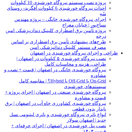
پروژه نصب سیستم نیروگاه خورشیدی 10 کیلووات
احداث نیروگاه خورشیدی 6 کیلووات آفگرید- روستای
سُهِ
اجرای نیروگاه خورشیدی خانگی – پروژه مهندس
نساج‌پور | خیابان معراج
پروژه تأمین برق اضطراری کلینیک دندان‌پزشکی امین
درچه
طرح‌های پیشنهادی تأمین برق اضطراری بر اساس
مصرف مستمر کلینیک دندانپزشکی امین
طراحی و اجرای نیروگاه خورشیدی در اصفهان
نصب نیروگاه خورشیدی ۵ کیلووات در اصفهان |
طراحی، هزینه و محاسبات کامل
نیروگاه خورشیدی خانگی در اصفهان | قیمت + نصب و
مشاوره
On‑Grid یا Off‑Grid یا Hybrid؟ | مقایسه کامل
سیستم‌های خورشیدی
نیروگاه خورشیدی صنعتی در اصفهان | اجرای پروژه +
قیمت و مشاوره
نیروگاه خورشیدی کشاورزی چاه آب در اصفهان | برق
پایدار بدون قطعی
انواع باتری نیروگاه خورشیدی و باتری لیتیومی نسل
جدید | اصفهان سولار
نصب پنل خورشیدی در اصفهان | اجرای حرفه‌ای +
قیمت ۱۴۰۴