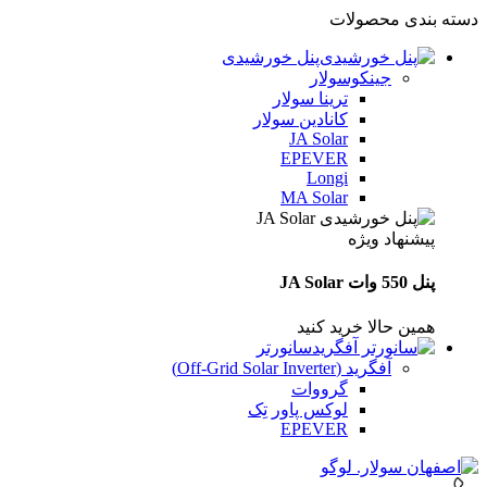
دسته بندی محصولات
پنل خورشیدی
جینکوسولار
ترینا سولار
کانادین سولار
JA Solar
EPEVER
Longi
MA Solar
پیشنهاد ویژه
پنل 550 وات JA Solar
همین حالا خرید کنید
سانورتر
آفگرید (Off‑Grid Solar Inverter)
گرووات
لوکس پاور تِک
EPEVER