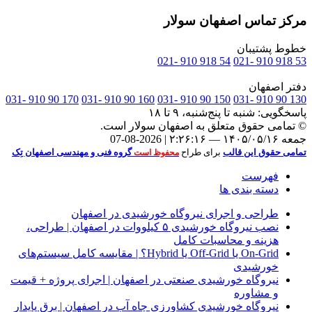
مرکز تماس اصفهان سولار
خطوط پشتیبان
54 918 910 -021
53 918 910 -021
دفتر اصفهان
170 90 910 -031
160 90 910 -031
150 90 910 -031
130 90 910 -031
پاسخگویی:
شنبه تا پنج‌شنبه، ۹ تا ۱۸
© تمامی حقوق متعلق به
اصفهان سولار
است.
جمعه ۱۴۰۵/۰۵/۱۶ — ۲:۲۶:۱۶ | 2026-08-07
تمامی حقوق این قالب
برای طراح
گروه فنی و مهندسی اصفهان تِک
محفوظ است
فهرست
دسته بندی ها
طراحی و اجرای نیروگاه خورشیدی در اصفهان
نصب نیروگاه خورشیدی ۵ کیلووات در اصفهان | طراحی،
هزینه و محاسبات کامل
On‑Grid یا Off‑Grid یا Hybrid؟ | مقایسه کامل سیستم‌های
خورشیدی
نیروگاه خورشیدی صنعتی در اصفهان | اجرای پروژه + قیمت
و مشاوره
نیروگاه خورشیدی کشاورزی چاه آب در اصفهان | برق پایدار