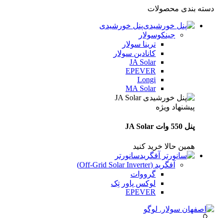
دسته بندی محصولات
پنل خورشیدی
جینکوسولار
ترینا سولار
کانادین سولار
JA Solar
EPEVER
Longi
MA Solar
پیشنهاد ویژه
پنل 550 وات JA Solar
همین حالا خرید کنید
سانورتر
آفگرید (Off‑Grid Solar Inverter)
گرووات
لوکس پاور تِک
EPEVER