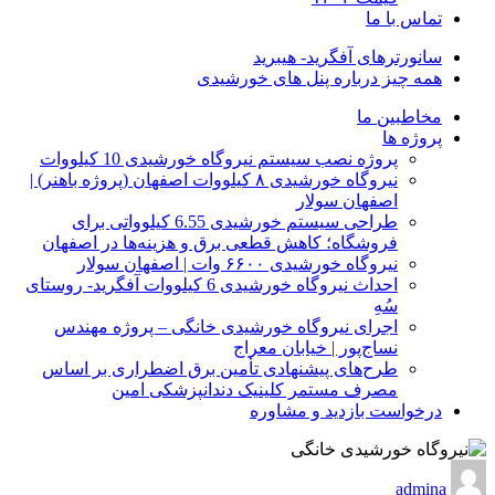
تماس با ما
سانورترهای آفگرید- هیبرید
همه چیز درباره پنل های خورشیدی
مخاطبین ما
پروژه ها
پروژه نصب سیستم نیروگاه خورشیدی 10 کیلووات
نیروگاه خورشیدی ۸ کیلووات اصفهان (پروژه باهنر) |
اصفهان سولار
طراحی سیستم خورشیدی 6.55 کیلوواتی برای
فروشگاه؛ کاهش قطعی برق و هزینه‌ها در اصفهان
نیروگاه خورشیدی ۶۶۰۰ وات | اصفهان سولار
احداث نیروگاه خورشیدی 6 کیلووات آفگرید- روستای
سُهِ
اجرای نیروگاه خورشیدی خانگی – پروژه مهندس
نساج‌پور | خیابان معراج
طرح‌های پیشنهادی تأمین برق اضطراری بر اساس
مصرف مستمر کلینیک دندانپزشکی امین
درخواست بازدید و مشاوره
admina