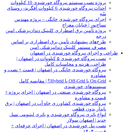
پروژه نصب سیستم نیروگاه خورشیدی 10 کیلووات
احداث نیروگاه خورشیدی 6 کیلووات آفگرید- روستای
سُهِ
اجرای نیروگاه خورشیدی خانگی – پروژه مهندس
نساج‌پور | خیابان معراج
پروژه تأمین برق اضطراری کلینیک دندان‌پزشکی امین
درچه
طرح‌های پیشنهادی تأمین برق اضطراری بر اساس
مصرف مستمر کلینیک دندانپزشکی امین
طراحی و اجرای نیروگاه خورشیدی در اصفهان
نصب نیروگاه خورشیدی ۵ کیلووات در اصفهان |
طراحی، هزینه و محاسبات کامل
نیروگاه خورشیدی خانگی در اصفهان | قیمت + نصب و
مشاوره
On‑Grid یا Off‑Grid یا Hybrid؟ | مقایسه کامل
سیستم‌های خورشیدی
نیروگاه خورشیدی صنعتی در اصفهان | اجرای پروژه +
قیمت و مشاوره
نیروگاه خورشیدی کشاورزی چاه آب در اصفهان | برق
پایدار بدون قطعی
انواع باتری نیروگاه خورشیدی و باتری لیتیومی نسل
جدید | اصفهان سولار
نصب پنل خورشیدی در اصفهان | اجرای حرفه‌ای +
قیمت ۱۴۰۴