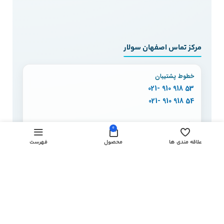
مرکز تماس اصفهان سولار
خطوط پشتیبان
53 918 910 -021
54 918 910 -021
دفتر اصفهان
0
130 90 910 -031
علاقه مندی ها
محصول
فهرست
150 90 910 -031
160 90 910 -031
170 90 910 -031
پاسخگویی:
شنبه تا پنج‌شنبه، ۹ تا ۱۸
© تمامی حقوق متعلق به
اصفهان سولار
است.