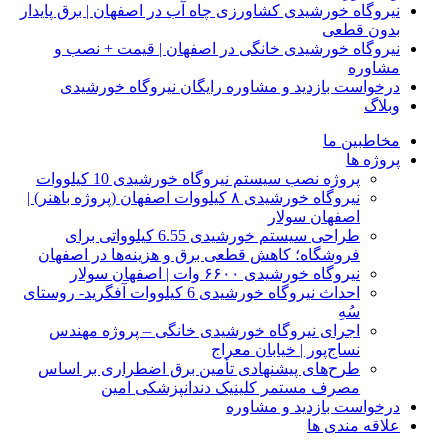
نیروگاه خورشیدی کشاورزی چاه آب در اصفهان | برق پایدار
بدون قطعی
نیروگاه خورشیدی خانگی در اصفهان | قیمت + نصب و
مشاوره
درخواست بازدید و مشاوره رایگان نیروگاه خورشیدی
وبلاگ
مخاطبین ما
پروژه ها
پروژه نصب سیستم نیروگاه خورشیدی 10 کیلووات
نیروگاه خورشیدی ۸ کیلووات اصفهان (پروژه باهنر) |
اصفهان سولار
طراحی سیستم خورشیدی 6.55 کیلوواتی برای
فروشگاه؛ کاهش قطعی برق و هزینه‌ها در اصفهان
نیروگاه خورشیدی ۶۶۰۰ وات | اصفهان سولار
احداث نیروگاه خورشیدی 6 کیلووات آفگرید- روستای
سُهِ
اجرای نیروگاه خورشیدی خانگی – پروژه مهندس
نساج‌پور | خیابان معراج
طرح‌های پیشنهادی تأمین برق اضطراری بر اساس
مصرف مستمر کلینیک دندانپزشکی امین
درخواست بازدید و مشاوره
علاقه مندی ها