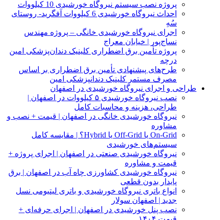
پروژه نصب سیستم نیروگاه خورشیدی 10 کیلووات
احداث نیروگاه خورشیدی 6 کیلووات آفگرید- روستای
سُهِ
اجرای نیروگاه خورشیدی خانگی – پروژه مهندس
نساج‌پور | خیابان معراج
پروژه تأمین برق اضطراری کلینیک دندان‌پزشکی امین
درچه
طرح‌های پیشنهادی تأمین برق اضطراری بر اساس
مصرف مستمر کلینیک دندانپزشکی امین
طراحی و اجرای نیروگاه خورشیدی در اصفهان
نصب نیروگاه خورشیدی ۵ کیلووات در اصفهان |
طراحی، هزینه و محاسبات کامل
نیروگاه خورشیدی خانگی در اصفهان | قیمت + نصب و
مشاوره
On‑Grid یا Off‑Grid یا Hybrid؟ | مقایسه کامل
سیستم‌های خورشیدی
نیروگاه خورشیدی صنعتی در اصفهان | اجرای پروژه +
قیمت و مشاوره
نیروگاه خورشیدی کشاورزی چاه آب در اصفهان | برق
پایدار بدون قطعی
انواع باتری نیروگاه خورشیدی و باتری لیتیومی نسل
جدید | اصفهان سولار
نصب پنل خورشیدی در اصفهان | اجرای حرفه‌ای +
قیمت ۱۴۰۴