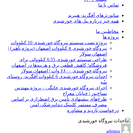
تماس با ما
سانورترهای آفگرید- هیبرید
همه چیز درباره پنل های خورشیدی
مخاطبین ما
پروژه ها
پروژه نصب سیستم نیروگاه خورشیدی 10 کیلووات
نیروگاه خورشیدی ۸ کیلووات اصفهان (پروژه باهنر) |
اصفهان سولار
طراحی سیستم خورشیدی 6.55 کیلوواتی برای
فروشگاه؛ کاهش قطعی برق و هزینه‌ها در اصفهان
نیروگاه خورشیدی ۶۶۰۰ وات | اصفهان سولار
احداث نیروگاه خورشیدی 6 کیلووات آفگرید- روستای
سُهِ
اجرای نیروگاه خورشیدی خانگی – پروژه مهندس
نساج‌پور | خیابان معراج
طرح‌های پیشنهادی تأمین برق اضطراری بر اساس
مصرف مستمر کلینیک دندانپزشکی امین
درخواست بازدید و مشاوره
admina