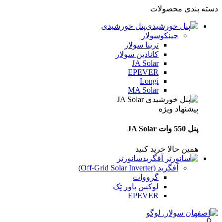
دسته بندی محصولات
پنل خورشیدی
جینکوسولار
ترینا سولار
کانادین سولار
JA Solar
EPEVER
Longi
MA Solar
پیشنهاد ویژه
پنل 550 وات JA Solar
همین حالا خرید کنید
سانورتر
آفگرید (Off‑Grid Solar Inverter)
گرووات
لوکس پاور تِک
EPEVER