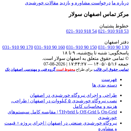
درباره ما
درخواست مشاوره و بازدید
مقالات خورشیدی
مرکز تماس اصفهان سولار
خطوط پشتیبان
54 918 910 -021
53 918 910 -021
دفتر اصفهان
170 90 910 -031
160 90 910 -031
150 90 910 -031
130 90 910 -031
پاسخگویی:
شنبه تا پنج‌شنبه، ۹ تا ۱۸
© تمامی حقوق متعلق به
اصفهان سولار
است.
جمعه ۱۴۰۵/۰۵/۱۶ — ۱۷:۴۴:۲۷ | 2026-08-07
تمامی حقوق این قالب
برای طراح
گروه فنی و مهندسی اصفهان تِک
محفوظ است
فهرست
دسته بندی ها
طراحی و اجرای نیروگاه خورشیدی در اصفهان
نصب نیروگاه خورشیدی ۵ کیلووات در اصفهان | طراحی،
هزینه و محاسبات کامل
On‑Grid یا Off‑Grid یا Hybrid؟ | مقایسه کامل سیستم‌های
خورشیدی
نیروگاه خورشیدی صنعتی در اصفهان | اجرای پروژه + قیمت
و مشاوره